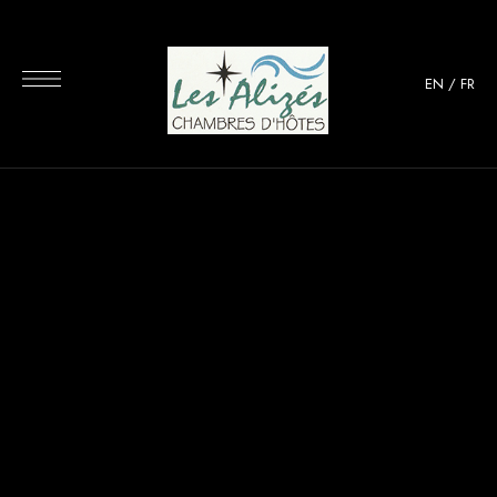
EN
/
FR