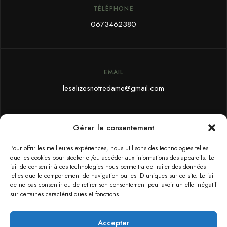
TÉLÉPHONE
0673462380
EMAIL
lesalizesnotredame@gmail.com
Gérer le consentement
ADRESSE
Pour offrir les meilleures expériences, nous utilisons des technologies telles
Gîte : La Maison du Pêcheur
que les cookies pour stocker et/ou accéder aux informations des appareils. Le
fait de consentir à ces technologies nous permettra de traiter des données
49 H Passage des Pêcheurs
telles que le comportement de navigation ou les ID uniques sur ce site. Le fait
de ne pas consentir ou de retirer son consentement peut avoir un effet négatif
85690 Notre Dame de Monts
sur certaines caractéristiques et fonctions.
Accepter