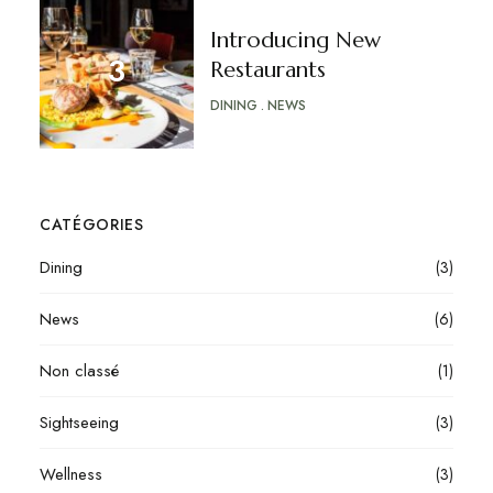
Introducing New
Restaurants
DINING
NEWS
CATÉGORIES
Dining
(3)
News
(6)
Non classé
(1)
Sightseeing
(3)
Wellness
(3)