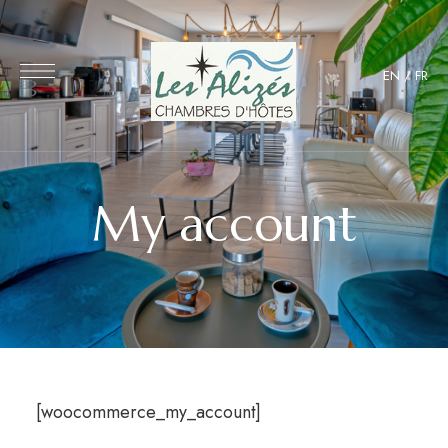
EN
/
FR
My account
[woocommerce_my_account]